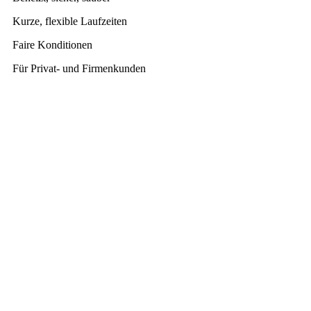
Kurze, flexible Laufzeiten
Faire Konditionen
Für Privat- und Firmenkunden
Beratung
Das Team von Hamburger Umzüge berät Sie gerne
ausführlich und kompetent. Telefonisch und/oder bei
Ihnen vor Ort.
Kundenzufriedenheit
Zuverlässigkeit, Lösungsorientierung und
Zielstrebigkeit haben für uns oberste Priorität. Gerne
überzeugen wir Sie in einem persönlichen Gespräch.
Transparente Preise
Unsere Leistungen bieten wir zu preiswerten und