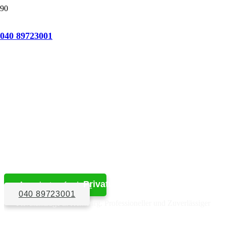
Seniorenumzug Hamburg
040 89723001
Privat- und Firmenumzüge
Nah- und Fernumzüge
Seniorenumzüge
Entrümpelungen
Haushaltsauflösungen
Möbeltransporte
Einlagerungen
Privatumzüge
Angebot anfordern
040 89723001
Privatumzüge in Hamburg. Professioneller und Zuverlässiger