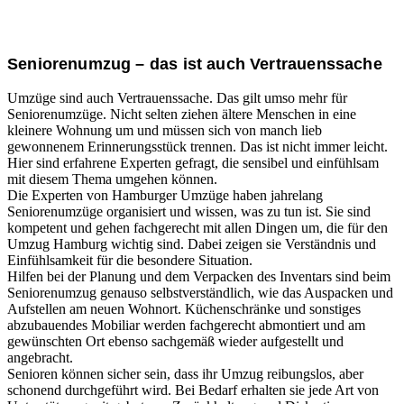
transparenten Preisen an. Gerne unterbreiten wir Ihnen
ein individuelles Angebot.
Seniorenumzug – das ist auch Vertrauenssache
Umzüge sind auch Vertrauenssache. Das gilt umso mehr für
Seniorenumzüge. Nicht selten ziehen ältere Menschen in eine
kleinere Wohnung um und müssen sich von manch lieb
gewonnenem Erinnerungsstück trennen. Das ist nicht immer leicht.
Hier sind erfahrene Experten gefragt, die sensibel und einfühlsam
mit diesem Thema umgehen können.
Die Experten von Hamburger Umzüge haben jahrelang
Seniorenumzüge organisiert und wissen, was zu tun ist. Sie sind
kompetent und gehen fachgerecht mit allen Dingen um, die für den
Umzug Hamburg wichtig sind. Dabei zeigen sie Verständnis und
Einfühlsamkeit für die besondere Situation.
Hilfen bei der Planung und dem Verpacken des Inventars sind beim
Seniorenumzug genauso selbstverständlich, wie das Auspacken und
Aufstellen am neuen Wohnort. Küchenschränke und sonstiges
abzubauendes Mobiliar werden fachgerecht abmontiert und am
gewünschten Ort ebenso sachgemäß wieder aufgestellt und
angebracht.
Senioren können sicher sein, dass ihr Umzug reibungslos, aber
schonend durchgeführt wird. Bei Bedarf erhalten sie jede Art von