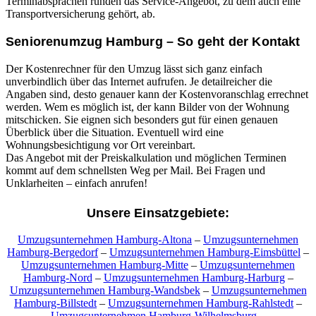
Terminabsprachen runden das Service-Angebot, zu dem auch eine
Transportversicherung gehört, ab.
Seniorenumzug Hamburg – So geht der Kontakt
Der Kostenrechner für den Umzug lässt sich ganz einfach
unverbindlich über das Internet aufrufen. Je detailreicher die
Angaben sind, desto genauer kann der Kostenvoranschlag errechnet
werden. Wem es möglich ist, der kann Bilder von der Wohnung
mitschicken. Sie eignen sich besonders gut für einen genauen
Überblick über die Situation. Eventuell wird eine
Wohnungsbesichtigung vor Ort vereinbart.
Das Angebot mit der Preiskalkulation und möglichen Terminen
kommt auf dem schnellsten Weg per Mail. Bei Fragen und
Unklarheiten – einfach anrufen!
Unsere Einsatzgebiete:
Umzugsunternehmen Hamburg-Altona
–
Umzugsunternehmen
Hamburg-Bergedorf
–
Umzugsunternehmen Hamburg-Eimsbüttel
–
Umzugsunternehmen Hamburg-Mitte
–
Umzugsunternehmen
Hamburg-Nord
–
Umzugsunternehmen Hamburg-Harburg
–
Umzugsunternehmen Hamburg-Wandsbek
–
Umzugsunternehmen
Hamburg-Billstedt
–
Umzugsunternehmen Hamburg-Rahlstedt
–
Umzugsunternehmen Hamburg-Wilhelmsburg
–